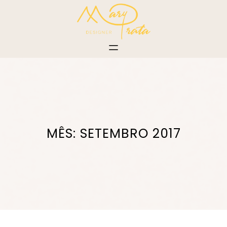
Pular
para
o
conteúdo
MÊS:
SETEMBRO 2017