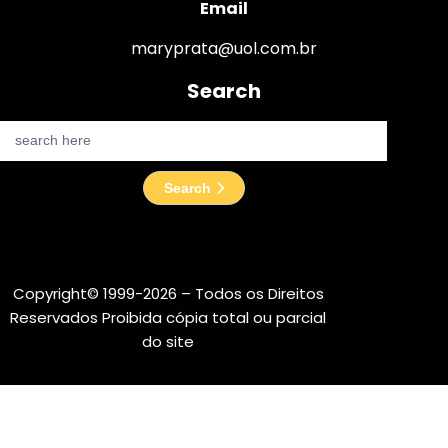
Email
maryprata@uol.com.br
Search
S
e
a
Search
r
c
h
Copyright© 1999-2026 – Todos os Direitos
Reservados Proibida cópia total ou parcial
do site