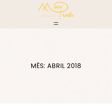
Pular
para
o
conteúdo
MÊS:
ABRIL 2018