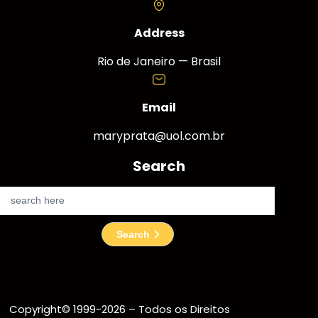
Address
Rio de Janeiro — Brasil
Email
maryprata@uol.com.br
Search
S
e
a
Search
r
c
h
Copyright© 1999-2026 – Todos os Direitos