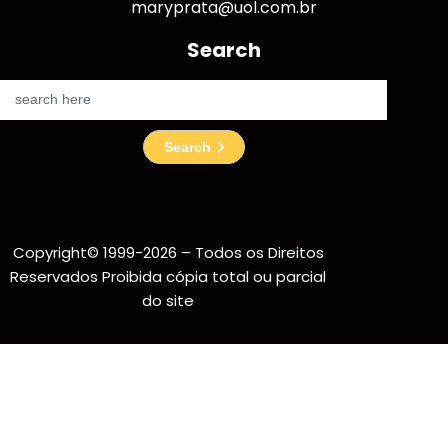
maryprata@uol.com.br
Search
S
e
a
Search
r
c
h
Copyright© 1999-2026 – Todos os Direitos
Reservados Proibida cópia total ou parcial
do site